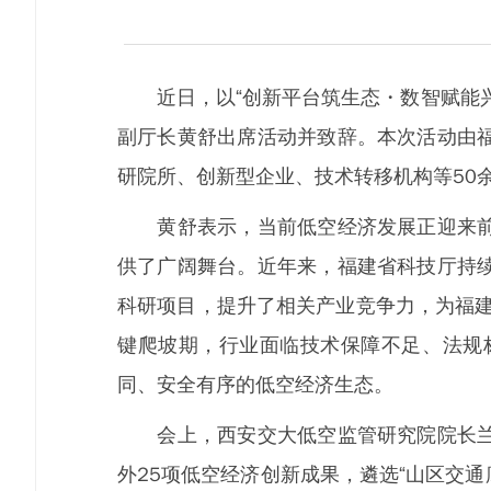
近日，以“创新平台筑生态・数智赋能兴
副厅长黄舒出席活动并致辞。本次活动由
研院所、创新型企业、技术转移机构等50余
黄舒表示，当前低空经济发展正迎来前所
供了广阔舞台。近年来，福建省科技厅持
科研项目，提升了相关产业竞争力，为福建
键爬坡期，行业面临技术保障不足、法规
同、安全有序的低空经济生态。
会上，西安交大低空监管研究院院长兰剑
外25项低空经济创新成果，遴选“山区交