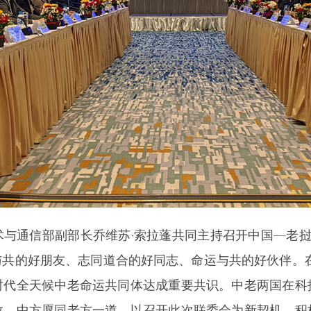
与通信部副部长乔维苏·索拉蓬共同主持召开中国—老
共的好朋友、志同道合的好同志、命运与共的好伙伴。在20
时代全天候中老命运共同体达成重要共识。中老两国在科
效，中方愿同老方一道，以召开此次联委会为新契机，积