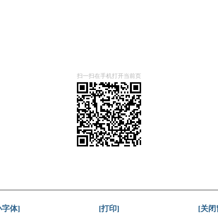
扫一扫在手机打开当前页
小字体]
[打印]
[关闭