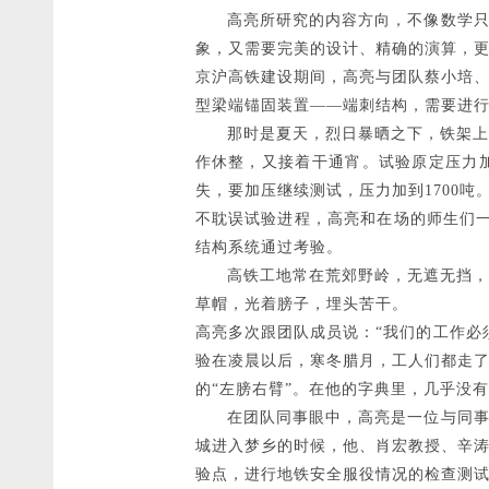
高亮所研究的内容方向，不像数学只需
象，又需要完美的设计、精确的演算，
京沪高铁建设期间，高亮与团队蔡小培
型梁端锚固装置——端刺结构，需要进
那时是夏天，烈日暴晒之下，铁架上的
作休整，又接着干通宵。试验原定压力加
失，要加压继续测试，压力加到1700
不耽误试验进程，高亮和在场的师生们一
结构系统通过考验。
高铁工地常在荒郊野岭，无遮无挡，一
草帽，光着膀子，埋头苦干。
高亮多次跟团队成员说：“我们的工作必
验在凌晨以后，寒冬腊月，工人们都走
的“左膀右臂”。在他的字典里，几乎没
在团队同事眼中，高亮是一位与同事同
城进入梦乡的时候，他、肖宏教授、辛
验点，进行地铁安全服役情况的检查测