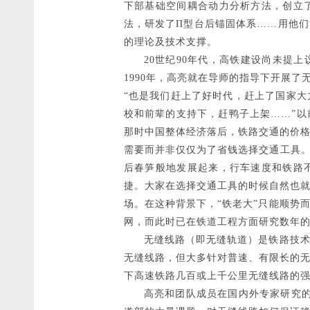
下部基础空间耦合动力分析方法，创立
法，研发了Π型台后锚固体系……用他们
的理论及技术支撑。
20世纪90年代，高铁建设尚未提上
1990年，高亮就在导师的指导下开展了
“也是我们赶上了好时代，赶上了国家
校和前辈的支持下，赶鸭子上架……”
那时中国整体经济落后，铁路交通的价
需要而并非仅仅为了省钱选择交通工具。
后春笋般地发展起来，行车速度和铁路
捷。大家在选择交通工具的时候自然也
场。在这种背景下，“铁老大”只能顺势
网，而此时已在铁道工程方面研究数年
无缝线路（即无缝轨道）是铁路技术进
无缝线路，但大多针对普速、有限长的
下高速铁路几百或上千公里无缝线路的
高亮和团队成员在国内外专家研究的基