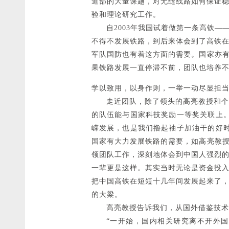
道部的大量课题，对无缝线路如何保证
验和理论研究工作。
自2003年我国试着做第一条高铁—
不得不发展铁路，到后来体会到了高铁
军队国防也有着这方面的需要。国家亦有
果铁路发展一直停滞不前，团队也培养
学以致用，以身作则，一举一动尽显担
走近团队，除了领头的高亮教授和个别
的队伍能与国家科技奖励一等奖关联上
嵘发展，也是我们撸起袖子加油干的好
国家有大力发展铁路的需要，如高亮教授
领团队工作，深刻地体会到中国人强烈
一辈更是这样。其实当时无论是资金投
把中国高铁在短短十几年间发展起来了
的大梁。
高亮教授告诉我们，从国外借鉴技术，
“一开始，国内相关研究离不开外国专