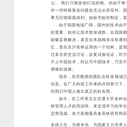
么’。我们只能按他们说的做。但由于
对一些特殊复杂问题也无法从容应对。
事无巨细面面俱到。如标书如何制定，某数
由于我国地域广阔，国外的技术由于受
的需要。如何让技术愈加成熟，在我国
能够妥善解决，甚至在本国根本没有遇
忆，曾在京沪高铁运用的一个结构，是
过多次的交流讨论，反复试验论证，对
不上中国技术，到认可中国技术，乃至
艰难的道路。
现在，高亮教授的团队在轨道领域已经
涉及。在广大科技工作者的共同努力下
到我们中国人做出真正的好东西。
如今，在三环里北京交通大学各种会议
铁管理人才的培训班。来交流学习的学
态势迅猛，各方面都最具备高铁研究和
舍得人生，为师本色，为国家大力培养