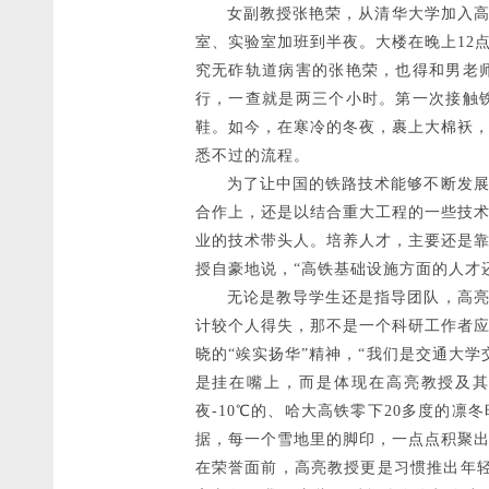
女副教授张艳荣，从清华大学加入高亮
室、实验室加班到半夜。大楼在晚上12
究无砟轨道病害的张艳荣，也得和男老
行，一查就是两三个小时。第一次接触
鞋。如今，在寒冷的冬夜，裹上大棉袄
悉不过的流程。
为了让中国的铁路技术能够不断发展下
合作上，还是以结合重大工程的一些技
业的技术带头人。培养人才，主要还是
授自豪地说，“高铁基础设施方面的人才
无论是教导学生还是指导团队，高亮教
计较个人得失，那不是一个科研工作者
晓的“竢实扬华”精神，“我们是交通大
是挂在嘴上，而是体现在高亮教授及其
夜-10℃的、哈大高铁零下20多度的
据，每一个雪地里的脚印，一点点积聚
在荣誉面前，高亮教授更是习惯推出年