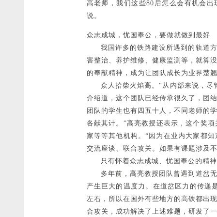
高老师，我们这些80后怎么会有机会
说。
众志成城，忧国奉公，要做就做到最好
我国许多的铁路建设所遇到的轨道方面
害整治、养护维修、健康监测等，就算
的奉献精神，成为让团队成长为业界楚
众人拾柴火焰高。“从内部来说，尽管
介绍道，这个团队已经传承很久了，团
团队的学生也有四五十人，不同老师的
各献其计。”高亮教授还表示，这个奖
家等等其他机构。“因为在业内大家都
交流座谈、联合攻关。如果有课题涉及不
只有怀着众志成城、忧国奉公的精神，
多年前，高亮教授团队曾遇到道岔无缝
产生巨大的温度力。在道岔区力的传递是
左右，所以在国外有些地方的高铁都出
合攻关，成功解决了上述难题，研发了一