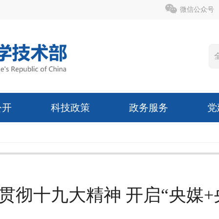
微信公众号
公开
科技政策
政务服务
党
贯彻十九大精神 开启“央媒+