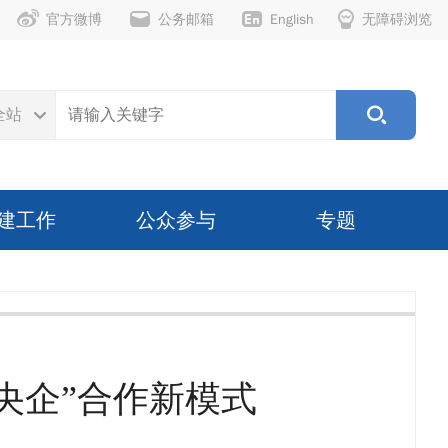
官方微博
公务邮箱
English
无障碍浏览
全站
建工作
公众参与
专题
央企”合作新模式