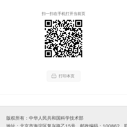
扫一扫在手机打开当前页
打印本页
版权所有：中华人民共和国科学技术部
地址：北京市海淀区复兴路乙15号 邮政编码：100862