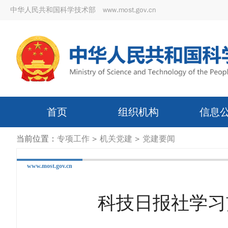
中华人民共和国科学技术部 www.most.gov.cn
首页
组织机构
信息
当前位置：
专项工作
>
机关党建
>
党建要闻
www.most.gov.cn
科技日报社学习