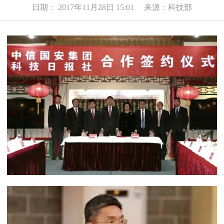
日期： 2017年11月28日 15:01 来源：科技部